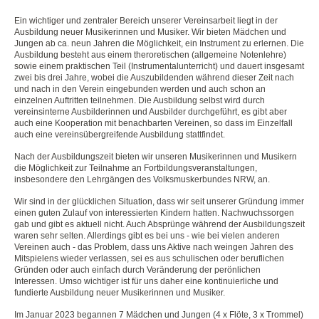
Ein wichtiger und zentraler Bereich unserer Vereinsarbeit liegt in der
Ausbildung neuer Musikerinnen und Musiker. Wir bieten Mädchen und
Jungen ab ca. neun Jahren die Möglichkeit, ein Instrument zu erlernen. Die
Ausbildung besteht aus einem theroretischen (allgemeine Notenlehre)
sowie einem praktischen Teil (Instrumentalunterricht) und dauert insgesamt
zwei bis drei Jahre, wobei die Auszubildenden während dieser Zeit nach
und nach in den Verein eingebunden werden und auch schon an
einzelnen Auftritten teilnehmen. Die Ausbildung selbst wird durch
vereinsinterne Ausbilderinnen und Ausbilder durchgeführt, es gibt aber
auch eine Kooperation mit benachbarten Vereinen, so dass im Einzelfall
auch eine vereinsübergreifende Ausbildung stattfindet.
Nach der Ausbildungszeit bieten wir unseren Musikerinnen und Musikern
die Möglichkeit zur Teilnahme an Fortbildungsveranstaltungen,
insbesondere den Lehrgängen des Volksmuskerbundes NRW, an.
Wir sind in der glücklichen Situation, dass wir seit unserer Gründung immer
einen guten Zulauf von interessierten Kindern hatten. Nachwuchssorgen
gab und gibt es aktuell nicht. Auch Absprünge während der Ausbildungszeit
waren sehr selten. Allerdings gibt es bei uns - wie bei vielen anderen
Vereinen auch - das Problem, dass uns Aktive nach weingen Jahren des
Mitspielens wieder verlassen, sei es aus schulischen oder beruflichen
Gründen oder auch einfach durch Veränderung der perönlichen
Interessen. Umso wichtiger ist für uns daher eine kontinuierliche und
fundierte Ausbildung neuer Musikerinnen und Musiker.
Im Januar 2023 begannen 7 Mädchen und Jungen (4 x Flöte, 3 x Trommel)